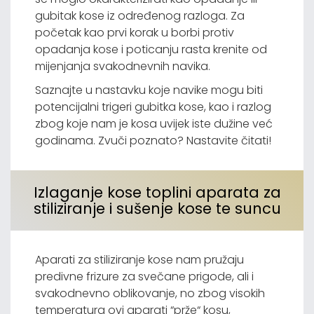
gubitak kose iz određenog razloga. Za
početak kao prvi korak u borbi protiv
opadanja kose i poticanju rasta krenite od
mijenjanja svakodnevnih navika.
Saznajte u nastavku koje navike mogu biti
potencijalni trigeri gubitka kose, kao i razlog
zbog koje nam je kosa uvijek iste dužine već
godinama. Zvuči poznato? Nastavite čitati!
Izlaganje kose toplini aparata za
stiliziranje i sušenje kose te suncu
Aparati za stiliziranje kose nam pružaju
predivne frizure za svečane prigode, ali i
svakodnevno oblikovanje, no zbog visokih
temperatura ovi aparati “prže“ kosu,