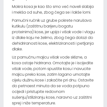
Mokra kosa je kao što smo već naveli slabija
i mekša od suhe, zbog čega se i lakše lomi.
Pamučni ručnik uz grube pokrete narušava
kutikulu (zaštitnu barijeru bogatu
proteinima) kose, jer upija i višak vode i vlagu
iz dlake koju ne želimo, zbog čega dolazi do
dehidriranosti kose, elektriziranosti i petljanja
dlake.
Uz pamučnu majicu višak vode sklizne, a
kosa ostaje hidrirana. Omotajte je i iscijedite
višak vode, potom spustite kosu i navucite
majicu preko kose, zatim lagano umotajte
cijelu dužinu kose i zakačite pri dnu. Ostavite
do petnaest minuta da se voda potpuno
ocijedi i pristupite redovnom
sušenju/stiliziranju kose, naravno uz zaštitni
sprej i niže temperature.