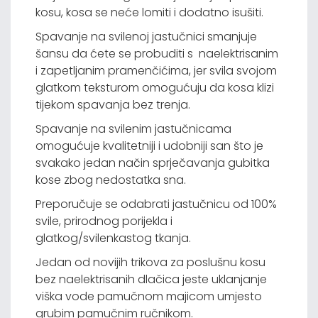
kosu, kosa se neće lomiti i dodatno isušiti.
Spavanje na svilenoj jastučnici smanjuje
šansu da ćete se probuditi s naelektrisanim
i zapetljanim pramenčićima, jer svila svojom
glatkom teksturom omogućuju da kosa klizi
tijekom spavanja bez trenja.
Spavanje na svilenim jastučnicama
omogućuje kvalitetniji i udobniji san što je
svakako jedan način sprječavanja gubitka
kose zbog nedostatka sna.
Preporučuje se odabrati jastučnicu od 100%
svile, prirodnog porijekla i
glatkog/svilenkastog tkanja.
Jedan od novijih trikova za poslušnu kosu
bez naelektrisanih dlačica jeste uklanjanje
viška vode pamučnom majicom umjesto
grubim pamučnim ručnikom.