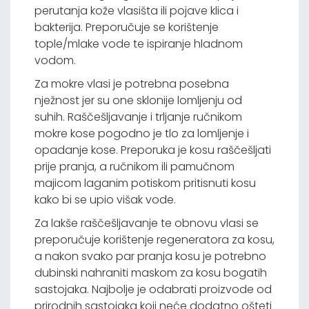
perutanja kože vlasišta ili pojave klica i
bakterija. Preporučuje se korištenje
tople/mlake vode te ispiranje hladnom
vodom.
Za mokre vlasi je potrebna posebna
nježnost jer su one sklonije lomljenju od
suhih. Raščešljavanje i trljanje ručnikom
mokre kose pogodno je tlo za lomljenje i
opadanje kose. Preporuka je kosu raščešljati
prije pranja, a ručnikom ili pamučnom
majicom laganim potiskom pritisnuti kosu
kako bi se upio višak vode.
Za lakše raščešljavanje te obnovu vlasi se
preporučuje korištenje regeneratora za kosu,
a nakon svako par pranja kosu je potrebno
dubinski nahraniti maskom za kosu bogatih
sastojaka. Najbolje je odabrati proizvode od
prirodnih sastojaka koji neće dodatno ošteti