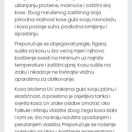
uklanjanju proteine, masnoće i zaštitni sloj
kose. Zbog narušenog zaštitnog sloja
prirodna vlažnost kose gubi svoju ravnotežu
i kosa postaje suha, podložna lomljenju i
ispadanju.
Preporučuje se izbjegavati pegle, figara,
sušila za kosu u što većoj mjeri i njihovo
korištenje svesti na minimum uz najniže
temperature i zaštitni sprej. Kosu sušite na
zraku i nikada je ne tretirajte vlažnu
aparatima za oblikovanje.
Kosa izložena UV zrakama gubi svoju jačinu i
elastičnost, a posebno je osjetljiva tanka i
svjetla kosa. UV zrake oslabe omotač oko
folikule i iritiraju vlasište zbog čega kosa slabi
i lomi se, što na kraju rezultira opadanjem i
perutanjem vlasišta. Preporučuje se nošenje
pokrivala za glavu, korištenje regeneratora i