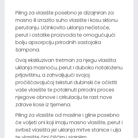
Piling za vlasište posebno je dizajniran za
masno ili izrazito suho vlasište i kosu sklonu
perutanju. Učinkovito uklanja nečistoće,
perut i ostatke proizvoda te omogućujući
bolju apsorpciju prirodnih sastojaka
šampona.
Ovaj ekskluzivan tretman za njegu vlasišta
uklanja masnoću, perut i duboko nataloženu
prljavštinu, a zahvaljujući svojoj
pročišćavajućoj teksturi dubinski će očistiti
vaše vlasište te potaknuti prirodni proces
njegove obnove i cirkulaciju te rast nove
zdrave kose iz tjemena.
Piling za vlasište od masline i gline posebno
će voljeti oni koji imaju masno vlasište, perut i
svrbež vlasišta jer uklanja mrtve stanice i ulja
te vlasište čini čišćim i sjajnijim.