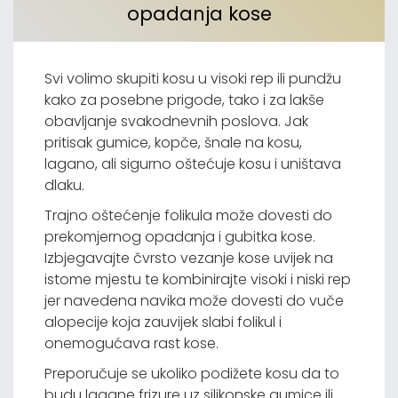
opadanja kose
Svi volimo skupiti kosu u visoki rep ili pundžu
kako za posebne prigode, tako i za lakše
obavljanje svakodnevnih poslova. Jak
pritisak gumice, kopče, šnale na kosu,
lagano, ali sigurno oštećuje kosu i uništava
dlaku.
Trajno oštećenje folikula može dovesti do
prekomjernog opadanja i gubitka kose.
Izbjegavajte čvrsto vezanje kose uvijek na
istome mjestu te kombinirajte visoki i niski rep
jer navedena navika može dovesti do vuče
alopecije koja zauvijek slabi folikul i
onemogućava rast kose.
Preporučuje se ukoliko podižete kosu da to
budu lagane frizure uz silikonske gumice ili