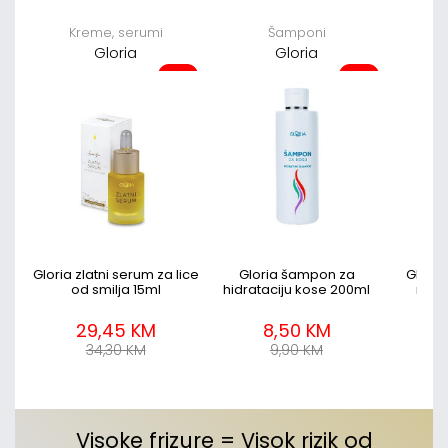
Kreme, serumi
Šamponi
Gloria
Gloria
-14%
-14%
ice
Gloria zlatni serum za lice
Gloria šampon za
Gloria
od smilja 15ml
hidrataciju kose 200ml
masn
29,45 KM
8,50 KM
34,30 KM
9,90 KM
Visoke frizure = Visok rizik od