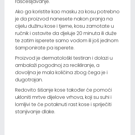
raščešljavanje.
Ako ga koristite kao masku za kosu potrebno
je da proizvod nanesete nakon pranja na
cijelu dužinu kose i tjeme, kosu zamotate u
ručnik i ostavite da djeluje 20 minuta ili duže
te zatim isperete samo vodom ili još jednom
šamponirate pa isperete.
Proizvod je dermatološki testiran i dolazi u
ambalaži pogodnoj za recikliranje, a
dovoljna je mala količina zbog čega je i
dugotrajan.
Redovito šišanje kose također će pomoći
ukloniti mrtve dijelove vrhova, koji su suhi i
lomljivi te će potaknuti rast kose i spriječiti
stanjivanje dlake.