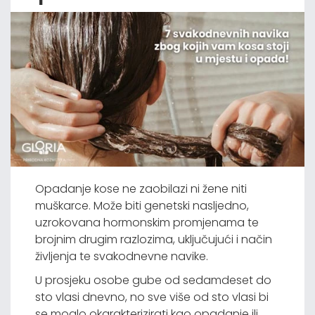
Opadanje kose ne zaobilazi ni žene niti
muškarce. Može biti genetski nasljedno,
uzrokovana hormonskim promjenama te
brojnim drugim razlozima, uključujući i način
življenja te svakodnevne navike.
U prosjeku osobe gube od sedamdeset do
sto vlasi dnevno, no sve više od sto vlasi bi
se moglo okarakterizirati kao opadanje ili