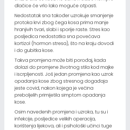
dlačice će vrlo lako moguće otpasti.
Nedostatak sna također uzrokuje smanjenje
protoka krvi zbog čega kosa prima manje
hranjivih tvari, slabi i sporije raste. Stres kao
posljedica nedostatka sna povećava
kortizol (hormon stresa), što na kraju dovodi
i do gubitka kose.
Takva promjena može biti porođaj, kada
dolazi do promjene životnog stila kod majke
i iscrpljenosti. Još jedan promjena kao uzrok
opadanja kose zbog stresnog događaja
jeste covid, nakon kojega je većina
preboljelih primijetila simptom opadanja
kose.
Osim navedenih promjena i uzroka, tu su i
infekcije, posljedice velikih operacija,
korištenja lijekova, ali i psihološki učinci tuge