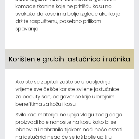
komade tkanine koje ne pritišću kosu no
svakako da kose ima bolje izglede ukoliko je
držite raspuštenu, posebno prilikom
spavanja.
Korištenje grubih jastučnica i ručnika
Ako ste se zapitali zašto se u posljednje
vrijeme sve češće koriste svilene jastučnice
za beauty san, odgovor se krije u brojnim
benefitima za kožu i kosu.
Svila kao materijal ne upija vlagu zbog čega
proizvodi koje nanosite na kosu kako bi se
obnovila i nahranila tijekom noći neće ostati
na jastučnici nego će se još bolje upiti u