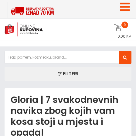
0
0,00 KM
FILTERI
Gloria | 7 svakodnevnih
navika zbog kojih vam
kosa stoji u mjestu i
opada!