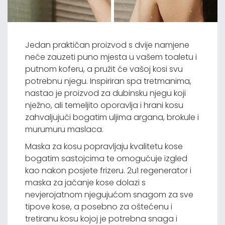
Jedan praktičan proizvod s dvije namjene
neće zauzeti puno mjesta u vašem toaletu i
putnom koferu, a pružit će vašoj kosi svu
potrebnu njegu. Inspiriran spa tretmanima,
nastao je proizvod za dubinsku njegu koji
nježno, ali temeljito oporavlja i hrani kosu
zahvaljujući bogatim uljima argana, brokule i
murumuru maslaca.
Maska za kosu popravljaju kvalitetu kose
bogatim sastojcima te omogućuje izgled
kao nakon posjete frizeru. 2u1 regenerator i
maska za jačanje kose dolazi s
nevjerojatnom njegujućom snagom za sve
tipove kose, a posebno za oštećenu i
tretiranu kosu kojoj je potrebna snaga i