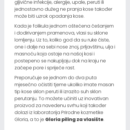
gljivične infekcije, alergije, upale, peruti ili
jednostavno dužeg ne pranja kose također
može biti uzrok opadanja kose.
Kada je folikula jednom oštećena češanjem
i dodirivanjem pramenova, vlasi su sklone
lomljenju. Uz to, koliko god da su ruke čiste,
one i dalje na sebi nose znoj, prljavštinu, ulja i
masnoću koja ostaje na našoj kosi i
postepeno se nakupljaju dok na kraju ne
začepe pore i spriječe rast.
Preporučuje se jednom do dva puta
mjesečno očistiti tjeme ukoliko imate masan
tip kose sklon peruti ili izrazito suh sklon
perutanju. To možete učiniti uz inovativan
proizvod za navedenu svrhu koji također
dolazi iz laboratorija Prirodne kozmetike
Gloria, a to je
Gloria piling za vlasište
.