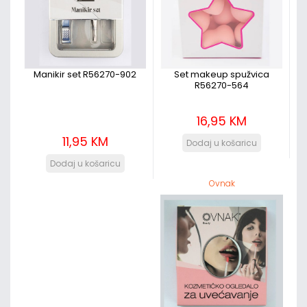
Manikir set R56270-902
Set makeup spužvica
R56270-564
16,95 KM
11,95 KM
Ovnak