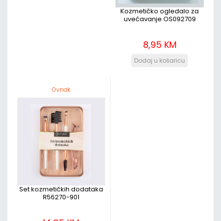
Kozmetičko ogledalo za
uvećavanje OS092709
8,95 KM
Ovnak
Set kozmetičkih dodataka
R56270-901