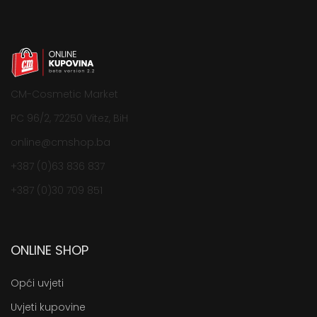
CM-Cosmetic Market
PC 96/2, 72250 Vitez, BiH
online@cmshop.ba
+387 (0)63 836 837
+387 (0)30 709 851
ONLINE SHOP
Opći uvjeti
Uvjeti kupovine