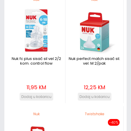
Nuk fc plus sisač sil vel 2/2
Nuk perfect match sisač sil.
kom. control flow
vel. M 2/pak
11,95 KM
12,25 KM
Nuk
Twistshake
-40%