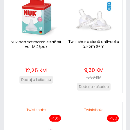
Twistshake sisač anti-colic
Nuk perfect match sisač sil.
2 kom 6+m
vel. M 2/pak
9,30 KM
12,25 KM
15,50 KM
Twistshake
Twistshake
-40%
-40%