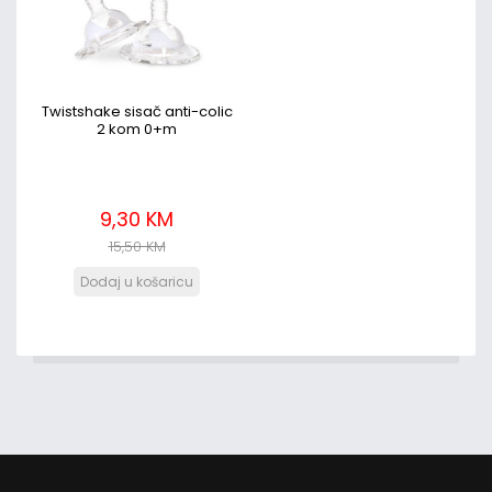
Twistshake sisač anti-colic
2 kom 0+m
9,30 KM
15,50 KM