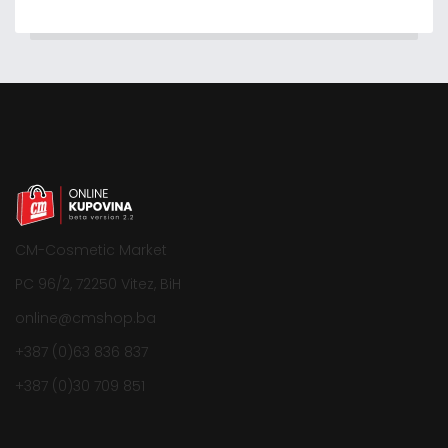
CM-Cosmetic Market
PC 96/2, 72250 Vitez, BiH
online@cmshop.ba
+387 (0)63 836 837
+387 (0)30 709 851