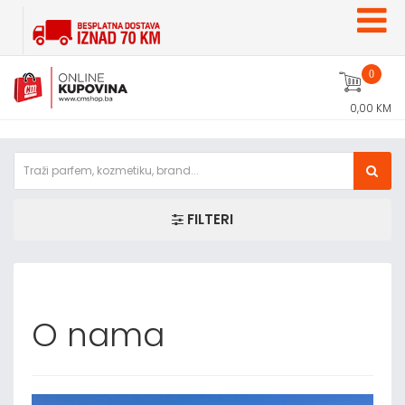
0
0,00 KM
FILTERI
O nama