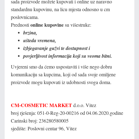
sada proizvode možete kupovati i online uz naravno
standardnu kupovinu, na licu mjesta odnosno u cm
poslovnicama.
online kupovine
Prednosti
su višestruke:
brzina,
ušteda vremena,
izbjegavanje gužvi te dostupnost i
povjerljivost informacija koji su veoma bitni.
Uvjereni smo da ćemo uspostaviti i više nego dobru
komunikaciju sa kupcima, koji od sada svoje omiljene
proizvode mogu kupovati iz udobnosti svoga doma.
CM-COSMETIC MARKET
d.o.o. Vitez
broj rješenja: 051-0-Reg-20-00216 od 04.06.2020.godine
Carinski broj: 236280580005
sjedište: Poslovni centar 96, Vitez