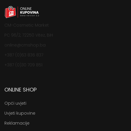
CM-Cosmetic Market
PC 96/2, 72250 Vitez, BiH
online@cmshop.ba
+387 (0)63 836 837
+387 (0)30 709 851
ONLINE SHOP
Opći uvjeti
Uvjeti kupovine
Reklamacije