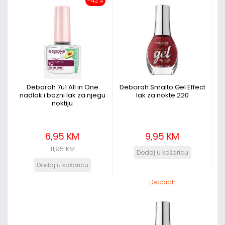
-42%
Deborah 7u1 All in One
Deborah Smalto Gel Effect
nadlak i bazni lak za njegu
lak za nokte 220
noktiju
6,95 KM
9,95 KM
11,95 KM
Deborah