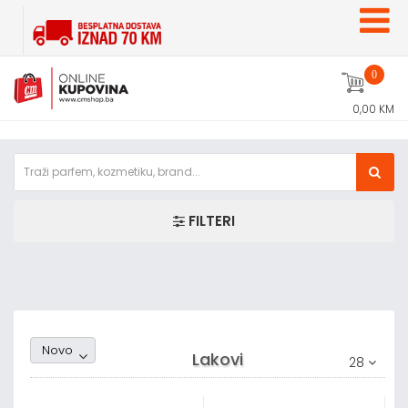
0
0,00 KM
FILTERI
Random1
Novo
Lakovi
28