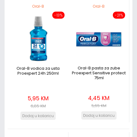
Oral-B
Oral-B
-13%
-21%
Oral-B pasta za zube
Oral-B vodica za usta
Proexpert Sensitive protect
Proexpert 24h 250ml
75ml
4,45 KM
5,95 KM
5,65 KM
6,85 KM