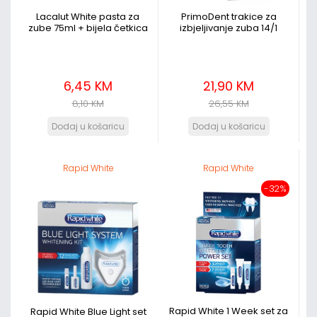
Lacalut White pasta za
PrimoDent trakice za
zube 75ml + bijela četkica
izbjeljivanje zuba 14/1
6,45 KM
21,90 KM
8,10 KM
26,55 KM
Rapid White
Rapid White
-32%
Rapid White 1 Week set za
Rapid White Blue Light set