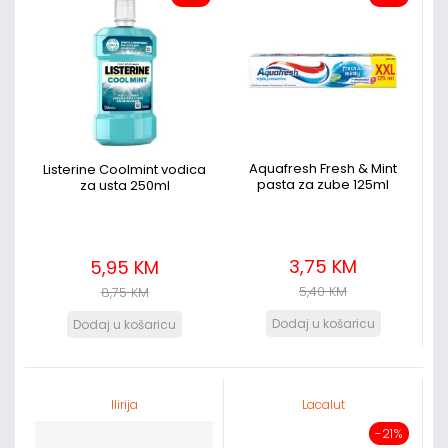
Aquafresh Fresh & Mint
Listerine Coolmint vodica
pasta za zube 125ml
za usta 250ml
3,75 KM
5,95 KM
5,40 KM
8,75 KM
Ilirija
Lacalut
-21%