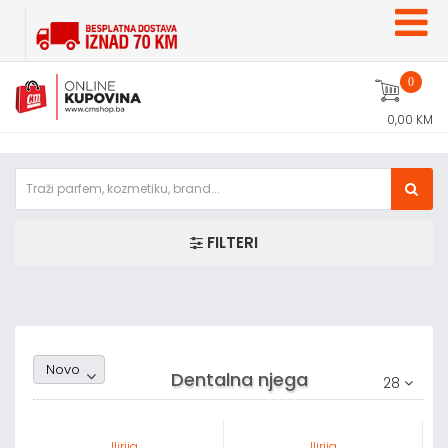
0
0,00 KM
FILTERI
Random1
Novo
Dentalna njega
28
Ilirija
Ilirija