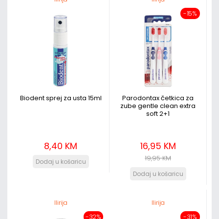
-15%
Biodent sprej za usta 15ml
Parodontax četkica za
zube gentle clean extra
soft 2+1
8,40 KM
16,95 KM
19,95 KM
Ilirija
Ilirija
-32%
-31%