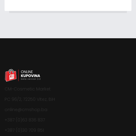
CM-Cosmetic Market
PC 96/2, 72250 Vitez, BiH
online@cmshop.ba
+387 (0)63 836 837
+387 (0)30 709 851