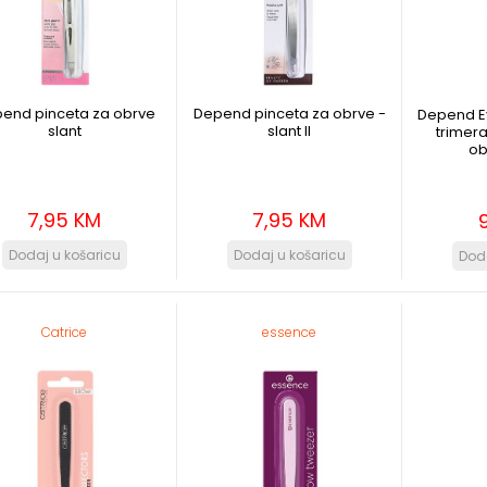
end pinceta za obrve
Depend pinceta za obrve -
Depend E
slant
slant II
trimera
ob
7,95 KM
7,95 KM
Catrice
essence