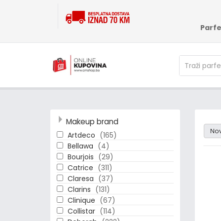
Parf
Makeup brand
Rand
No
Artdeco
(165)
Bellawa
(4)
Bourjois
(29)
Catrice
(311)
Claresa
(37)
Clarins
(131)
Clinique
(67)
Collistar
(114)