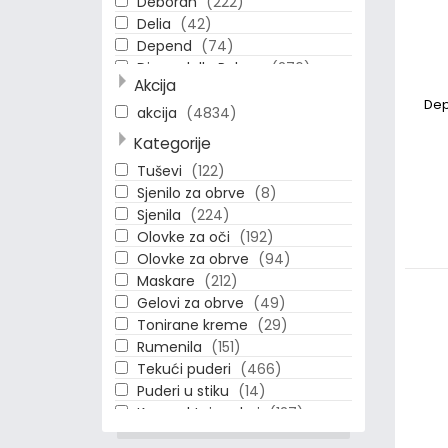
Deborah
(222)
Delia
(42)
Depend
(74)
Diego dalla Palma
(276)
Akcija
Dolce & Gabbana
(1)
Dep
Eseence
(15)
akcija
(4834)
Essence
(357)
Kategorije
Estee Lauder
(149)
Tuševi
(122)
Eveline
(11)
Sjenilo za obrve
(8)
Gloria
(3)
Sjenila
(224)
HYPOAllergenic
(174)
Olovke za oči
(192)
Ilirija
(2)
Olovke za obrve
(94)
Loreal
(116)
Maskare
(212)
MBeauty
(11)
Gelovi za obrve
(49)
Make Up Factory
(396)
Tonirane kreme
(29)
Max Factor
(81)
Rumenila
(151)
Maybelline
(101)
Tekući puderi
(466)
Naj Oleari
(209)
Puderi u stiku
(14)
OPI
(31)
Kompaktni puderi
(127)
Physicians Formula
(11)
Podloge-Primeri
(65)
Pupa
(24)