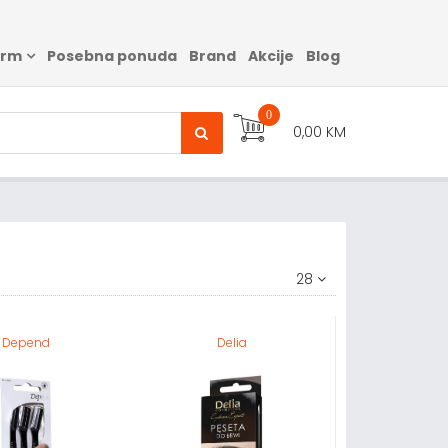
arm
Posebna ponuda
Brand
Akcije
Blog
0
0,00 KM
28
Depend
Delia