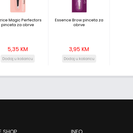
rice Magic Perfectors
Essence Brow pinceta za
pinceta za obrve
obrve
5,35 KM
3,95 KM
E SHOP
INFO