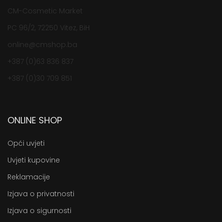
CM-Cosmetic Market
PC 96/2, 72250 Vitez, BiH
online@cmshop.ba
+387 (0)63 836 837
+387 (0)30 709 851
ONLINE SHOP
Opći uvjeti
Uvjeti kupovine
Reklamacije
Izjava o privatnosti
Izjava o sigurnosti