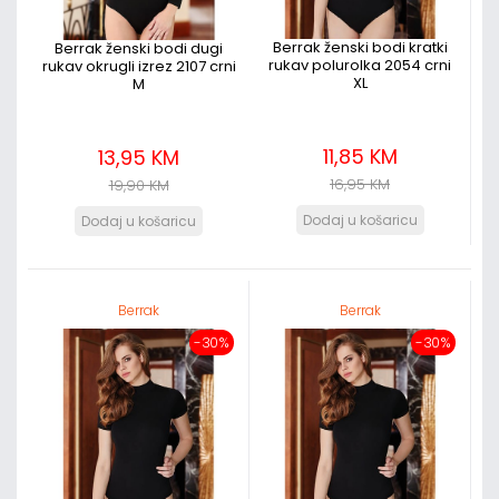
Berrak ženski bodi kratki
Berrak ženski bodi dugi
rukav polurolka 2054 crni
rukav okrugli izrez 2107 crni
XL
M
11,85 KM
13,95 KM
16,95 KM
19,90 KM
Berrak
Berrak
-30%
-30%