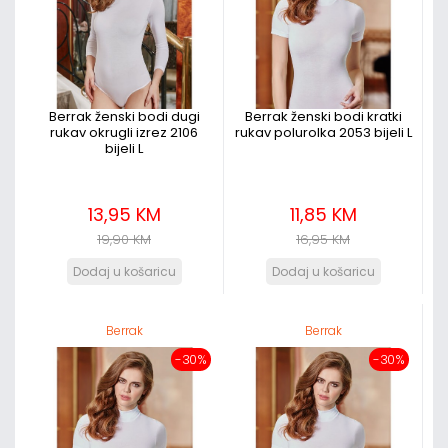
Berrak ženski bodi dugi
Berrak ženski bodi kratki
rukav okrugli izrez 2106
rukav polurolka 2053 bijeli L
bijeli L
13,95 KM
11,85 KM
19,90 KM
16,95 KM
Berrak
Berrak
-30%
-30%