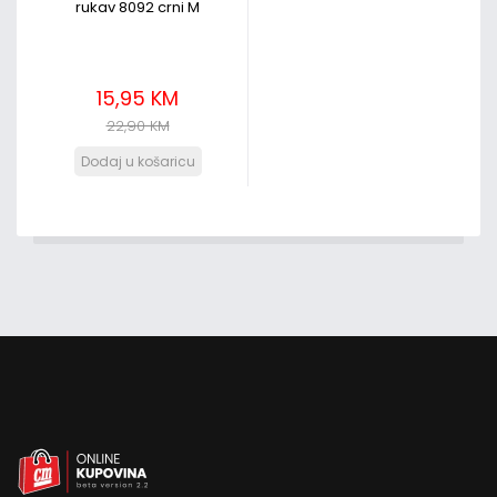
rukav 8092 crni M
15,95 KM
22,90 KM