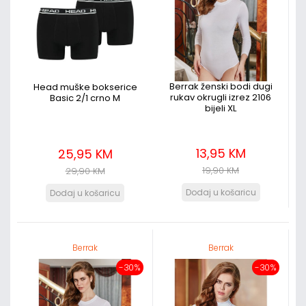
Berrak ženski bodi dugi
Head muške bokserice
rukav okrugli izrez 2106
Basic 2/1 crno M
bijeli XL
13,95 KM
25,95 KM
19,90 KM
29,90 KM
Berrak
Berrak
-30%
-30%