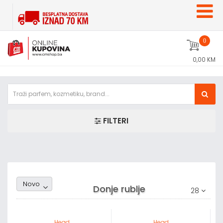
0
0,00 KM
FILTERI
Random1
Novo
Donje rublje
28
Head
Head