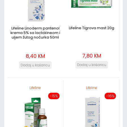
Lifeline Tigrova mast 20g
Lifeline Linoderm pantenol
krema 5% sa lactokineom i
uljem žutog noćurka 50ml
7,80 KM
8,40 KM
Lifeline
Lifeline
-15%
-16%