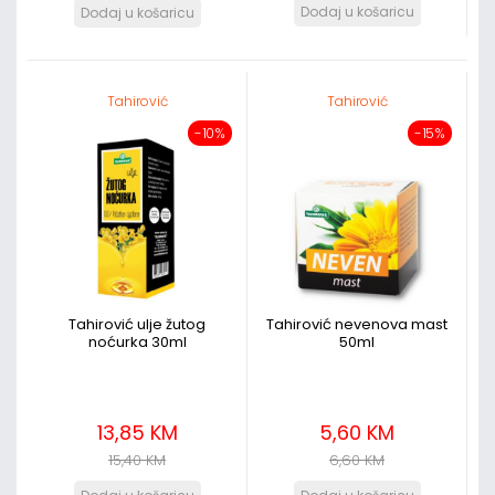
Tahirović
Tahirović
-10%
-15%
Tahirović ulje žutog
Tahirović nevenova mast
noćurka 30ml
50ml
13,85 KM
5,60 KM
15,40 KM
6,60 KM