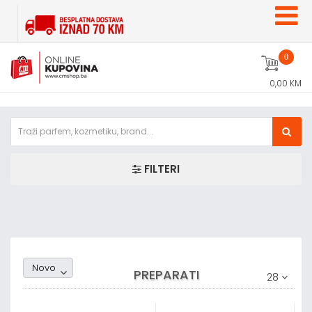
0
0,00 KM
FILTERI
Random1
Novo
PREPARATI
28