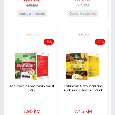
9,15 KM
9,15 KM
Tahirović
Tahirović
-15%
-20%
Tahirović hemoroidin mast
Tahirović zlatni balzam
50g
kurkuma i đumbir 50ml
7,95 KM
7,45 KM