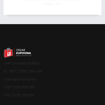
Page 1 of 3
CM-Cosmetic Market
PC 96/2, 72250 Vitez, BiH
online@cmshop.ba
+387 (0)63 836 837
+387 (0)30 709 851