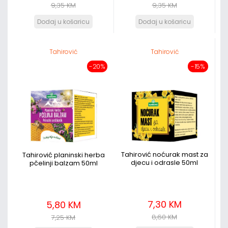
9,35 KM
9,35 KM
Tahirović
Tahirović
-20%
-15%
Tahirović noćurak mast za
Tahirović planinski herba
djecu i odrasle 50ml
pčelinji balzam 50ml
7,30 KM
5,80 KM
8,60 KM
7,25 KM