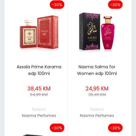
-30%
-30%
Assala Prime Karama
Nasma Salma for
edp 100ml
Women edp 100ml
38,45 KM
24,95 KM
54,95 KM
35,45 KM
Parfemi
Parfemi
Nasma Perfumes
Nasma Perfumes
-30%
-30%